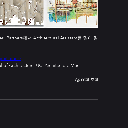
rtners에서 Architectural Assistant를 맡아 일
ject_baek/
l of Architecture, UCLArchitecture MSci,
66회 조회