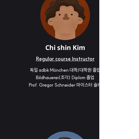
Chi shin Kim
Regular course Instructor
독일 adbk München 대학/대학원 졸업
Bildhauerei(조각) Diplom 졸업
Prof. Gregor Schneider 마이스터 슐러