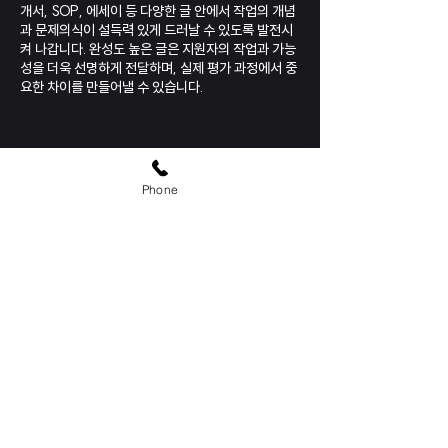
개서, SOP, 에세이 등 다양한 글 안에서 작업의 개념
과 문제의식이
설득력 있게 드러날 수 있도록 발전시
켜 나갑니다. 완성도 높은 글은 지원자의 작업과 가능
성을 더욱 선명하게 전달하며,
실제 평가 과정에서 중
요한 차이를 만들어낼 수 있습니다.
Phone
상호
: 아트필 미술학원
대표자(성명)
: 심현정
사업자 등록번호 안내
:
219-93-02147
주소
:
서울특별시 강남구 신사동 576-8번지 송전빌딩 2층
Tel 전화번호
찾아오시는길
02-548-3453
(
지도보기
)
​E-mail 이메일
admin@artphil.com