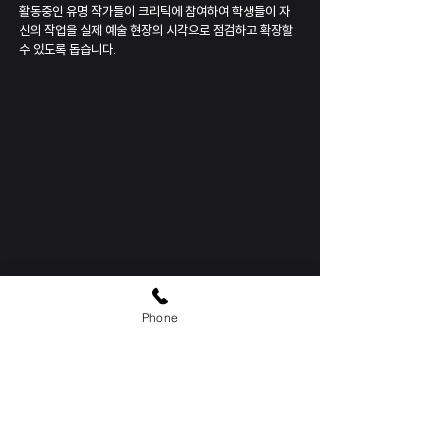
활동중인 유명 작가들이 크리틱에
참여하여 학생들이 자
신의 작업을 실제 예술 현장의 시각으로 점검하고 확장할
수 있도록 돕습니다.
Phone
상호
: 아트필 미술학원
대표자(성명)
: 심현정
사업자 등록번호 안내
:
219-93-02147
주소
:
서울특별시 강남구 신사동 576-8번지 송전빌딩 2층