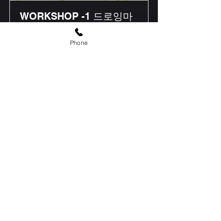
WORKSHOP -1 드로잉마
라톤 공지
Phone
6월 25일 드로잉 워크샵
Read More
상호
: 아트필 미술학원
대표자(성명)
: 심현정
사업자 등록번호 안내
:
219-93-02147
주소
:
서울특별시 강남구 신사동 576-8번지 송전빌딩 2층
Tel 전화번호
찾아오시는길
02-548-3453
(
지도보기
)
​E-mail 이메일
admin@artphil.com