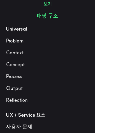
보기
매핑 구조
Universal
Problem
Context
Concept
Process
Output
Reflection
UX / Service 요소
사용자 문제