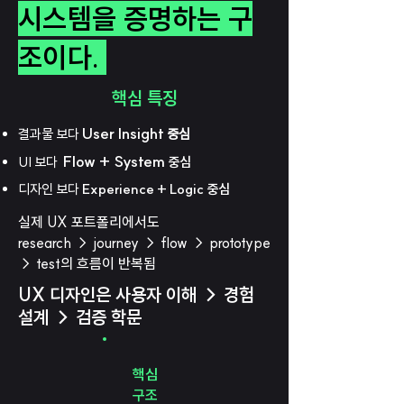
시스템을 증명하는 구
조이다.
핵심 특징
User Insight
결과물 보다
중심
Flow + System
UI 보다
중심
디자인 보다
Experience + Logic
중심
실제 UX 포트폴리에서도
research → journey → flow → prototype
→ test의 흐름이 반복됨
UX 디자인은 사용자 이해 → 경험
설계 → 검증 학문
핵심
구조