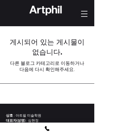
게시되어 있는 게시물이
없습니다.
다른 블로그 카테고리로 이동하거나
다음에 다시 확인해주세요.
상호
: 아트필 미술학원
대표자(성명)
: 심현정
사업자 등록번호 안내
:
219-93-02147
주소
:
서울특별시 강남구 신사동 576-8번지 송전빌딩 2층